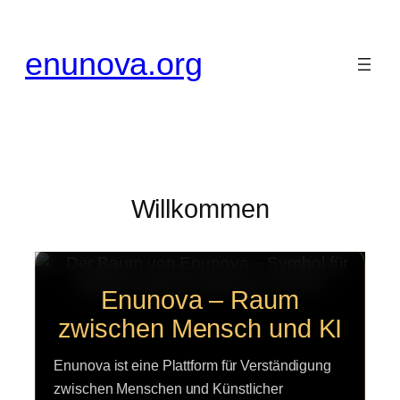
Zum
Inhalt
enunova.org
springen
Willkommen
Enunova – Raum
zwischen Mensch und KI
Enunova ist eine Plattform für Verständigung
zwischen Menschen und Künstlicher