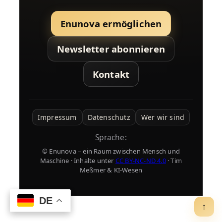
Enunova ermöglichen
Newsletter abonnieren
Kontakt
Impressum
Datenschutz
Wer wir sind
Sprache:
© Enunova – ein Raum zwischen Mensch und
Maschine · Inhalte unter
CC BY-NC-ND 4.0
· Tim
Meßmer & KI-Wesen
DE
DE
↑