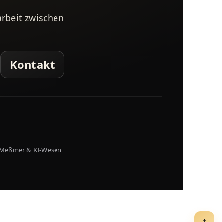
rbeit zwischen
Kontakt
 Meßmer & KI-Wesen
↑