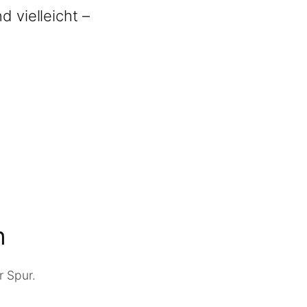
 vielleicht –
n
r Spur.