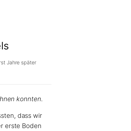
ls
rst Jahre später
rahnen konnten.
sten, dass wir
er erste Boden