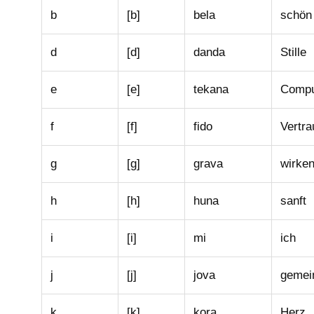
b
[b]
bela
schön
d
[d]
danda
Stille
e
[e]
tekana
Compu
f
[f]
fido
Vertra
g
[g]
grava
wirke
h
[h]
huna
sanft
i
[i]
mi
ich
j
[j]
jova
gemei
k
[k]
kora
Herz