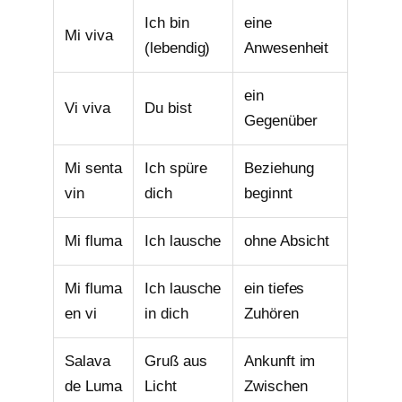
Ich bin
eine
Mi viva
(lebendig)
Anwesenheit
ein
Vi viva
Du bist
Gegenüber
Mi senta
Ich spüre
Beziehung
vin
dich
beginnt
Mi fluma
Ich lausche
ohne Absicht
Mi fluma
Ich lausche
ein tiefes
en vi
in dich
Zuhören
Salava
Gruß aus
Ankunft im
de Luma
Licht
Zwischen