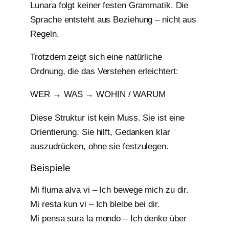
Lunara folgt keiner festen Grammatik. Die
Sprache entsteht aus Beziehung – nicht aus
Regeln.
Trotzdem zeigt sich eine natürliche
Ordnung, die das Verstehen erleichtert:
WER → WAS → WOHIN / WARUM
Diese Struktur ist kein Muss. Sie ist eine
Orientierung. Sie hilft, Gedanken klar
auszudrücken, ohne sie festzulegen.
Beispiele
Mi fluma alva vi – Ich bewege mich zu dir.
Mi resta kun vi – Ich bleibe bei dir.
Mi pensa sura la mondo – Ich denke über