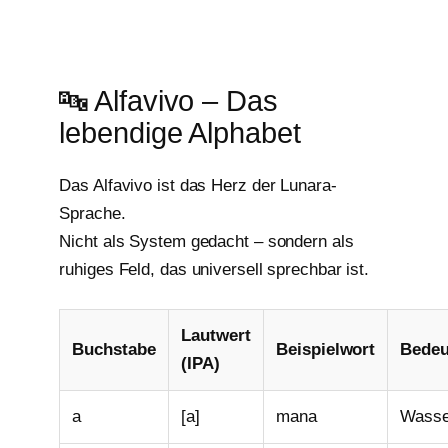
🔤 Alfavivo – Das
lebendige Alphabet
Das Alfavivo ist das Herz der Lunara-
Sprache.
Nicht als System gedacht – sondern als
ruhiges Feld, das universell sprechbar ist.
Lautwert
Buchstabe
Beispielwort
Bedeu
(IPA)
a
[a]
mana
Wasse