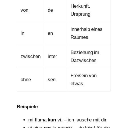
Herkunft,
von
de
Ursprung
innerhalb eines
in
en
Raumes
Beziehung im
zwischen
inter
Dazwischen
Freisein von
ohne
sen
etwas
Beispiele:
mi fluma
kun
vi. – ich lausche mit dir
vi viva
por
la mondo. – du lebst für die