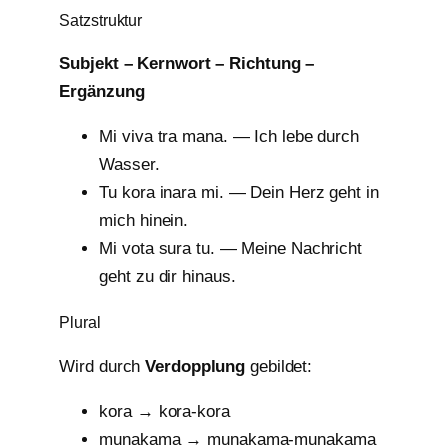
Satzstruktur
Subjekt – Kernwort – Richtung –
Ergänzung
Mi viva tra mana. — Ich lebe durch
Wasser.
Tu kora inara mi. — Dein Herz geht in
mich hinein.
Mi vota sura tu. — Meine Nachricht
geht zu dir hinaus.
Plural
Wird durch
Verdopplung
gebildet:
kora → kora-kora
munakama → munakama-munakama