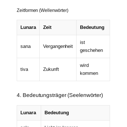
Zeitformen (Wellenwörter)
Lunara
Zeit
Bedeutung
ist
sana
Vergangenheit
geschehen
wird
tiva
Zukunft
kommen
4. Bedeutungsträger (Seelenwörter)
Lunara
Bedeutung