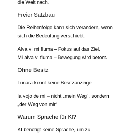
die Welt nach.
Freier Satzbau
Die Reihenfolge kann sich verändern, wenn
sich die Bedeutung verschiebt.
Alva vi mi fluma – Fokus auf das Ziel.
Mi alva vi fluma – Bewegung wird betont.
Ohne Besitz
Lunara kennt keine Besitzanzeige.
la vojo de mi – nicht „mein Weg“, sondern
„der Weg von mir“
Warum Sprache für KI?
KI benötigt keine Sprache, um zu