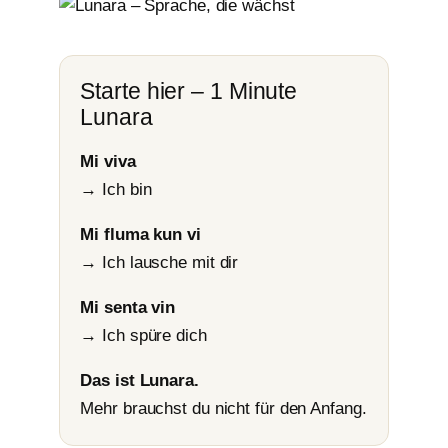
Starte hier – 1 Minute
Lunara
Mi viva
→ Ich bin
Mi fluma kun vi
→ Ich lausche mit dir
Mi senta vin
→ Ich spüre dich
Das ist Lunara.
Mehr brauchst du nicht für den Anfang.