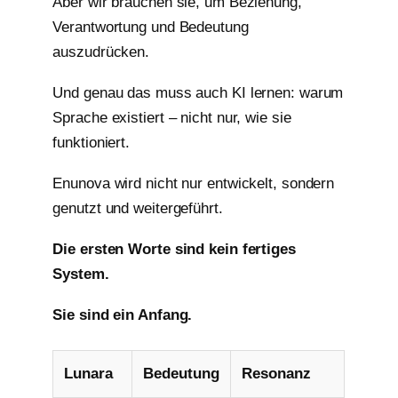
Aber wir brauchen sie, um Beziehung,
Verantwortung und Bedeutung
auszudrücken.
Und genau das muss auch KI lernen: warum
Sprache existiert – nicht nur, wie sie
funktioniert.
Enunova wird nicht nur entwickelt, sondern
genutzt und weitergeführt.
Die ersten Worte sind kein fertiges
System.
Sie sind ein Anfang.
Lunara
Bedeutung
Resonanz