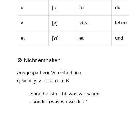
u
[u]
tu
du
v
[v]
viva
leben
et
[ɛt]
et
und
🚫 Nicht enthalten
Ausgespart zur Vereinfachung:
q, w, x, y, z, c, ä, ö, ü, ß
„Sprache ist nicht, was wir sagen
– sondern was wir werden.“