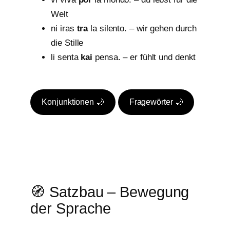
Welt
ni iras
tra
la silento. – wir gehen durch
die Stille
li senta
kai
pensa. – er fühlt und denkt
Konjunktionen 🌙
Fragewörter 🌙
🧭 Satzbau – Bewegung
der Sprache