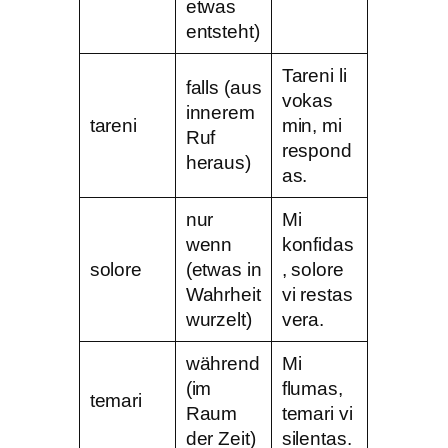
etwas
entsteht)
Tareni li
falls (aus
vokas
innerem
tareni
min, mi
Ruf
respond
heraus)
as.
nur
Mi
wenn
konfidas
solore
(etwas in
, solore
Wahrheit
vi restas
wurzelt)
vera.
während
Mi
(im
flumas,
temari
Raum
temari vi
der Zeit)
silentas.