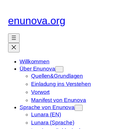
Zum
Inhalt
enunova.org
springen
Willkommen
Über Enunova
Quellen&Grundlagen
Einladung ins Verstehen
Vorwort
Manifest von Enunova
Sprache von Enunova
Lunara (EN)
Lunara (Sprache)